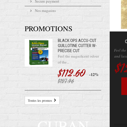
Secure payment
Nos magasins
PROMOTIONS
BLACK OPS ACCU-CUT
GUILLOTINE CUTTER W-
Feel the
PRECISE CUT
and luxur
Feel the magnificent odour
of the...
$1
$112.60
-12%
$127.96
Toutes les promos
CUBAN