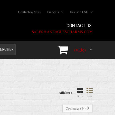
Contactez-Nous
Français
Devise :
USD
CONTACT US:
SALES@ANEAGLESCHARMS.COM
(vide)
ERCHER
Afficher :
Grille
Liste
0
Comparer (
)