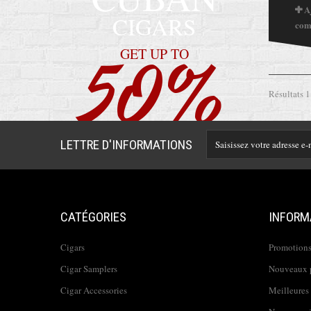
A
CIGARS
com
50%
GET UP TO
Résultats 1 
OFF
LETTRE D'INFORMATIONS
CATÉGORIES
INFORM
Cigars
Promotion
Cigar Samplers
Nouveaux 
Cigar Accessories
Meilleures