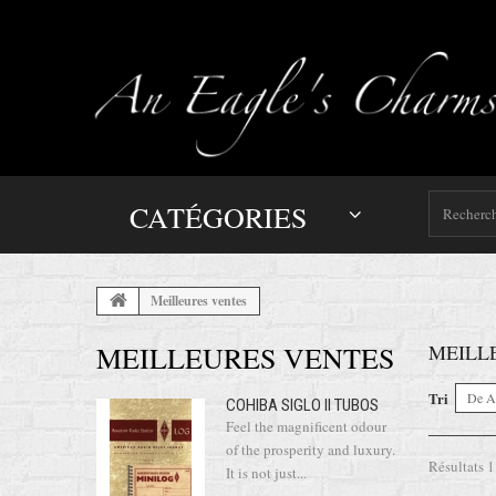
CATÉGORIES
Meilleures ventes
MEILLEURES VENTES
MEILL
Tri
De A
COHIBA SIGLO II TUBOS
Feel the magnificent odour
of the prosperity and luxury.
Résultats 1 
It is not just...