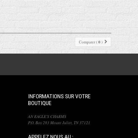
0
Comparer (
)
INFORMATIONS SUR VOTRE
BOUTIQUE
AN EAGLE'S CHARMS
P.O. Box 283 Mount Juliet, TN 37121
APPELEZ NOUS AU :