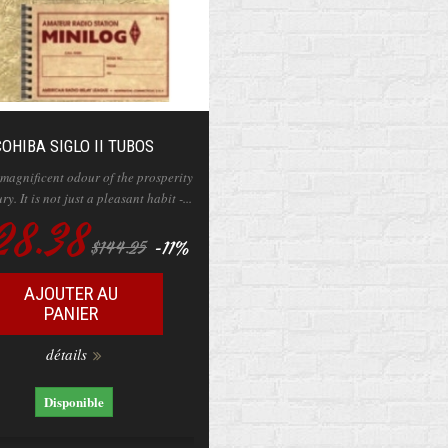
COHIBA SIGLO II TUBOS
 magnificent odour of the prosperity
y. It is not just a pleasant habit -...
28.38
-11%
$144.25
AJOUTER AU
PANIER
détails
Disponible