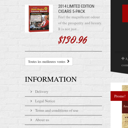
2014 LIMITED EDITION
CIGARS 5-PACK
Feel the magnificent odour
of the prosperity and luxury.
It is not just...
$130.96
A
Toutes les meilleures ventes
com
INFORMATION
Delivery
Promo!
Legal Notice
Terms and conditions of use
About us