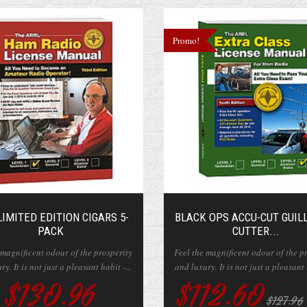
Promo!
LIMITED EDITION CIGARS 5-
BLACK OPS ACCU-CUT GUIL
PACK
CUTTER...
 magnificent odour of the prosperity
Feel the magnificent odour of the p
y. It is not just a pleasant habit -...
and luxury. It is not just a pleasant 
$130.96
$112.60
$127.96