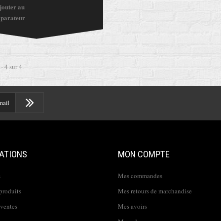
jouter au
parateur
- 4 sur 4.
ATIONS
MON COMPTE
s
Mes commandes
produits
Mes retours de marchandise
 ventes
Mes avoirs