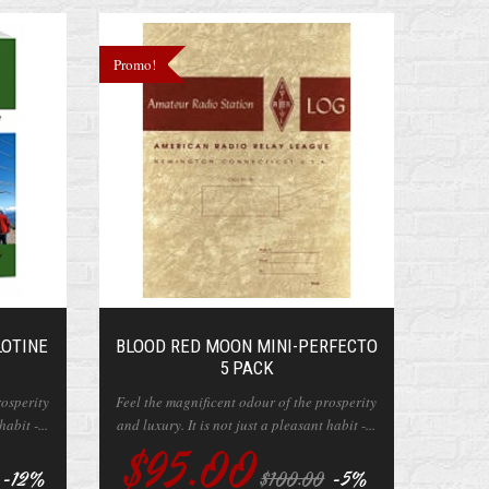
Promo!
LOTINE
BLOOD RED MOON MINI-PERFECTO
5 PACK
rosperity
Feel the magnificent odour of the prosperity
habit -...
and luxury. It is not just a pleasant habit -...
$95.00
-12%
-5%
$100.00