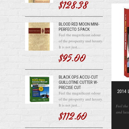
$128.38
BLOOD RED MOON MINI-
PERFECTO 5 PACK
Feel the magnificent odour
of the prosperity and luxury.
It is not just...
$95.00
BLACK OPS ACCU-CUT
GUILLOTINE CUTTER W-
PRECISE CUT
2014 
Feel the magnificent odour
of the prosperity and luxury.
It is not just...
Feel the
and luxur
$112.60